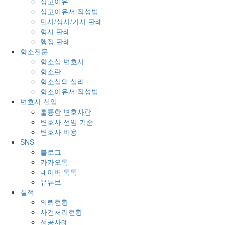
상고이유
상고이유서 작성법
민사/상사/가사 판례
형사 판례
행정 판례
항소전문
항소심 변호사
항소란
항소심의 심리
항소이유서 작성법
변호사 선임
훌륭한 변호사란
변호사 선임 기준
변호사 비용
SNS
블로그
카카오톡
네이버 톡톡
유튜브
실적
의뢰현황
사건처리현황
성공사례