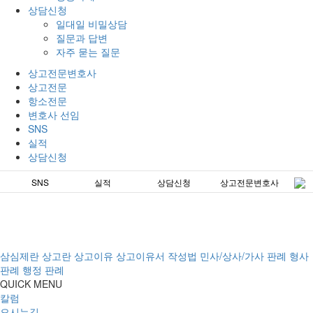
상담신청
일대일 비밀상담
질문과 답변
자주 묻는 질문
상고전문변호사
상고전문
항소전문
변호사 선임
SNS
실적
상담신청
선임
SNS
실적
상담신청
상고전문변호사
상고전
삼심제란
상고란
상고이유
상고이유서 작성법
민사/상사/가사 판례
형사
판례
행정 판례
QUICK MENU
칼럼
오시는길