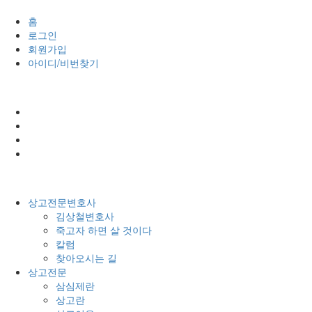
홈
로그인
회원가입
아이디/비번찾기
상고전문변호사
김상철변호사
죽고자 하면 살 것이다
칼럼
찾아오시는 길
상고전문
삼심제란
상고란