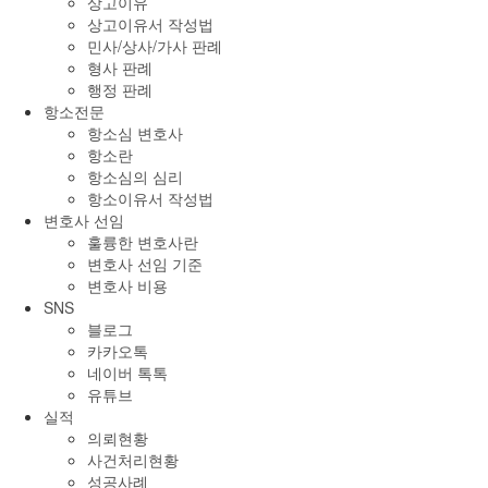
상고이유
상고이유서 작성법
민사/상사/가사 판례
형사 판례
행정 판례
항소전문
항소심 변호사
항소란
항소심의 심리
항소이유서 작성법
변호사 선임
훌륭한 변호사란
변호사 선임 기준
변호사 비용
SNS
블로그
카카오톡
네이버 톡톡
유튜브
실적
의뢰현황
사건처리현황
성공사례