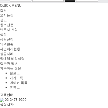
QUICK MENU
칼럼
오시는길
상고
항소전문
변호사 선임
실적
상담신청
의뢰현황
사건처리현황
성공사례
일대일 비밀상담
질문과 답변
자주하는 질문
블로그
카카오톡
네이버 톡톡
유튜브
고객센터
02-3478-9200
상담시간