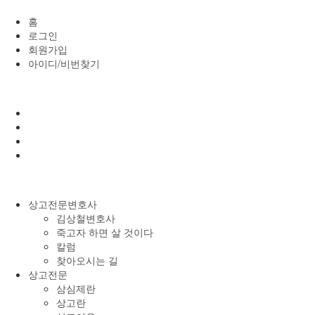
홈
로그인
회원가입
아이디/비번찾기
상고전문변호사
김상철변호사
죽고자 하면 살 것이다
칼럼
찾아오시는 길
상고전문
삼심제란
상고란