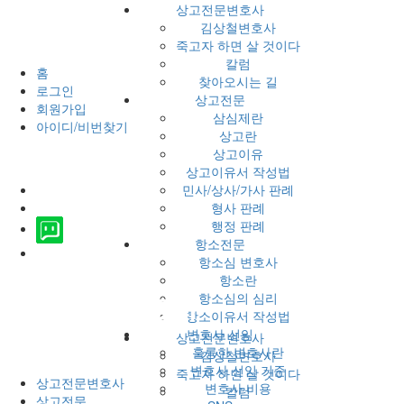
상고전문변호사
김상철변호사
죽고자 하면 살 것이다
칼럼
홈
찾아오시는 길
로그인
상고전문
회원가입
삼심제란
아이디/비번찾기
상고란
상고이유
상고이유서 작성법
민사/상사/가사 판례
형사 판례
행정 판례
항소전문
항소심 변호사
항소란
항소심의 심리
항소이유서 작성법
변호사 선임
상고전문변호사
훌륭한 변호사란
김상철변호사
변호사 선임 기준
죽고자 하면 살 것이다
상고전문변호사
변호사 비용
칼럼
상고전문