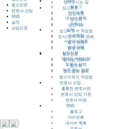
SNS
찾아오시는 길
항소전문
블로그
상고전문
변호사 선임
카카오톡
삼심제란
SNS
네이버 톡톡
상고란
실적
유튜브
상고이유
상담신청
실적
상고이유서 작성법
의뢰현황
민사/상사/가사 판례
사건처리현황
형사 판례
성공사례
행정 판례
상담신청
항소전문
일대일 비밀상담
항소심 변호사
질문과 답변
항소란
자주 묻는 질문
항소심의 심리
항소이유서 작성법
변호사 선임
훌륭한 변호사란
변호사 선임 기준
변호사 비용
SNS
블로그
카카오톡
네이버 톡톡
유튜브