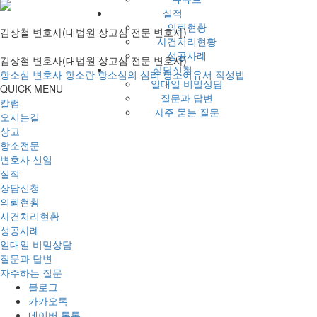
실적
의뢰현황
김상철 변호사(대법원 상고심 전문 변호사)
사건처리현황
성공사례
김상철 변호사(대법원 상고심 전문 변호사)
상담신청
항소심 변호사
항소란
항소심의 심리
항소이유서 작성법
일대일 비밀상담
QUICK MENU
질문과 답변
칼럼
자주 묻는 질문
오시는길
상고
항소전문
변호사 선임
실적
상담신청
의뢰현황
사건처리현황
성공사례
일대일 비밀상담
질문과 답변
자주하는 질문
블로그
카카오톡
네이버 톡톡